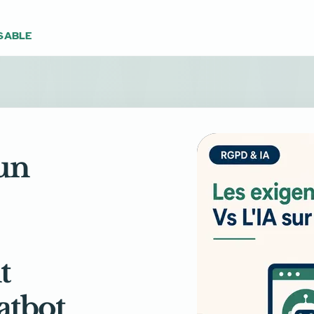
SABLE
un
t
atbot