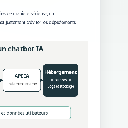
gies de manière sérieuse, un
t justement d'éviter les déploiements
un chatbot IA
Hébergement
API IA
UE ou hors UE
Traitement externe
Logs et stockage
 les données utilisateurs