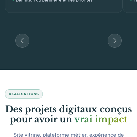
Définition du périmètre et des priorités
P
RÉALISATIONS
Des projets digitaux conçus
pour avoir un
vrai impact
Site vitrine, plateforme métier, expérience de