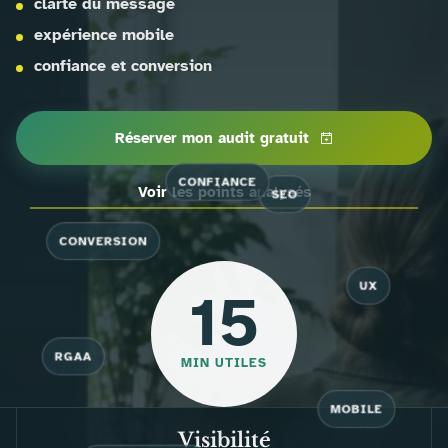
clarté du message
expérience mobile
confiance et conversion
Réserver mon audit gratuit
CONFIANCE
Voir les points analysés
SEO
CONVERSION
15
UX
RGAA
MIN UTILES
MOBILE
Visibilité